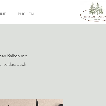
INE
BUCHEN
inen Balkon mit
a, so dass auch