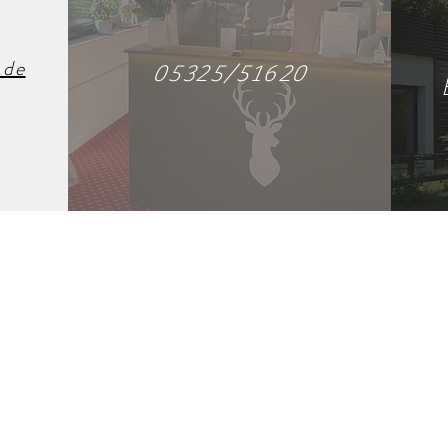
.de
05325/51620